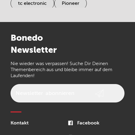
tc electronic
Pioneer
Electro Harmonix
Universal Audio
Stairville
Sennheiser
Millenium
Bonedo
Arturia
IK Multimedia
Newsletter
the t.bone
Thomann
Numark
Nie wieder was verpassen! Suche Dir Deinen
Walrus Audio
Epiphone
Themenbereich aus und bleibe immer auf dem
Laufenden!
beyerdynamic
AKG
DW
Vox
AKAI Professional
PRS
Newsletter
abonnieren
Audio-Technica
Presonus
Reloop
Rode
MXR
Kontakt
Facebook
Steinberg
Sonor
Blackstar