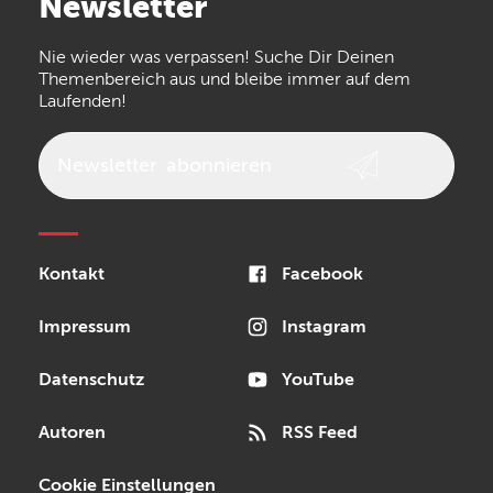
Newsletter
the t.bone
Thomann
Numark
Nie wieder was verpassen! Suche Dir Deinen
Walrus Audio
Epiphone
Themenbereich aus und bleibe immer auf dem
Laufenden!
beyerdynamic
AKG
DW
Vox
AKAI Professional
PRS
Newsletter
abonnieren
Audio-Technica
Presonus
Reloop
Rode
MXR
Kontakt
Facebook
Steinberg
Sonor
Blackstar
Impressum
Instagram
Datenschutz
YouTube
Autoren
RSS Feed
Cookie Einstellungen