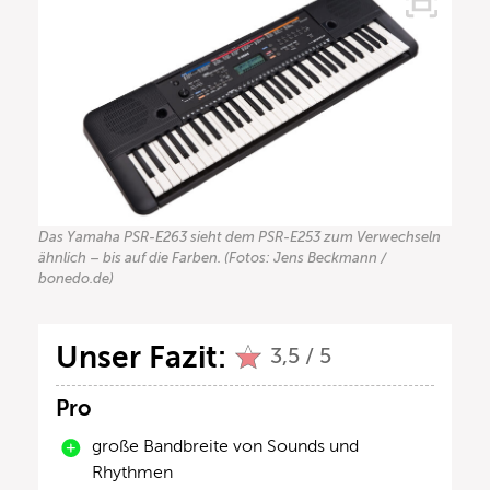
Das Yamaha PSR-E263 sieht dem PSR-E253 zum Verwechseln
ähnlich – bis auf die Farben. (Fotos: Jens Beckmann /
bonedo.de)
Unser Fazit:
3,5 / 5
Pro
große Bandbreite von Sounds und
Rhythmen