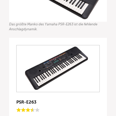
Das größte Manko des Yamaha PSR-E263 ist die fehlende
Anschlagdynamik.
PSR-E263