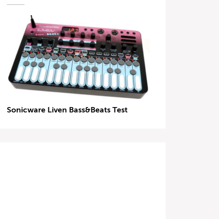
Sonicware Liven Bass&Beats Test