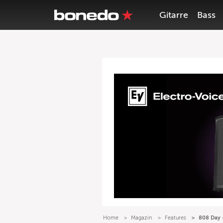
Gitarre
Bass
Home
Magazin
Features
808 Day –