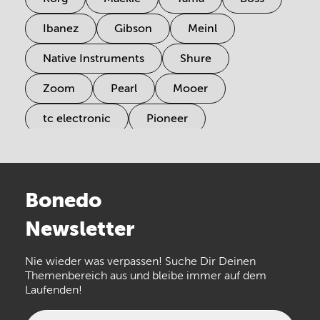
Ibanez
Gibson
Meinl
Native Instruments
Shure
Zoom
Pearl
Mooer
tc electronic
Pioneer
Electro Harmonix
Universal Audio
Stairville
Sennheiser
Millenium
Bonedo
Arturia
IK Multimedia
Newsletter
the t.bone
Thomann
Numark
Nie wieder was verpassen! Suche Dir Deinen
Walrus Audio
Epiphone
Themenbereich aus und bleibe immer auf dem
Laufenden!
beyerdynamic
AKG
DW