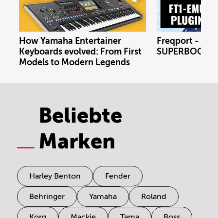
How Yamaha Entertainer
Freqport - FT1
Keyboards evolved: From First
SUPERBOOTH 
Models to Modern Legends
Beliebte
Marken
Harley Benton
Fender
Behringer
Yamaha
Roland
Korg
Mackie
Tama
Boss