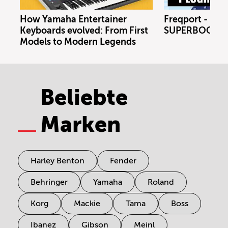
How Yamaha Entertainer
Freqport - FT1
Keyboards evolved: From First
SUPERBOOTH 
Models to Modern Legends
Beliebte
Marken
Harley Benton
Fender
Behringer
Yamaha
Roland
Korg
Mackie
Tama
Boss
Ibanez
Gibson
Meinl