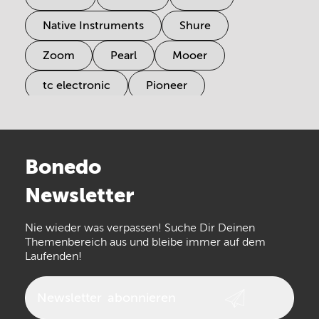
Native Instruments
Shure
Zoom
Pearl
Mooer
tc electronic
Pioneer
Electro Harmonix
Universal Audio
Stairville
Sennheiser
Millenium
Bonedo
Arturia
IK Multimedia
Newsletter
the t.bone
Thomann
Numark
Nie wieder was verpassen! Suche Dir Deinen
Walrus Audio
Epiphone
Themenbereich aus und bleibe immer auf dem
Laufenden!
beyerdynamic
AKG
DW
Vox
AKAI Professional
PRS
Newsletter
abonnieren