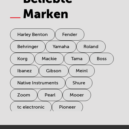
Marken
Harley Benton
Fender
Behringer
Yamaha
Roland
Korg
Mackie
Tama
Boss
Ibanez
Gibson
Meinl
Native Instruments
Shure
Zoom
Pearl
Mooer
tc electronic
Pioneer
Electro Harmonix
Universal Audio