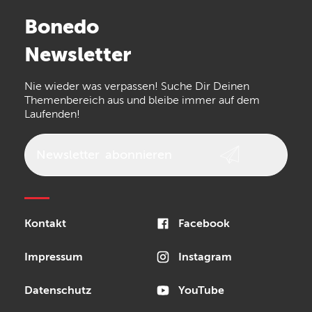
Stairville
Sennheiser
Millenium
Bonedo
Arturia
IK Multimedia
Newsletter
the t.bone
Thomann
Numark
Nie wieder was verpassen! Suche Dir Deinen
Walrus Audio
Epiphone
Themenbereich aus und bleibe immer auf dem
Laufenden!
beyerdynamic
AKG
DW
Vox
AKAI Professional
PRS
Newsletter
abonnieren
Audio-Technica
Presonus
Reloop
Rode
MXR
Kontakt
Facebook
Steinberg
Sonor
Blackstar
Impressum
Instagram
Datenschutz
YouTube