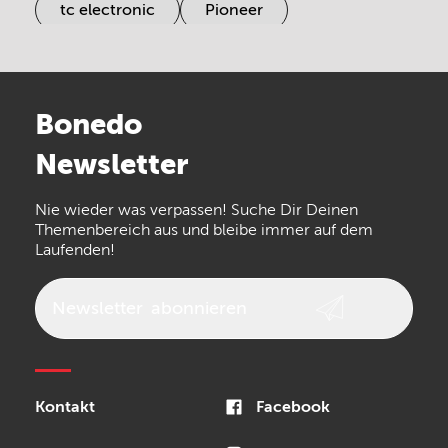
tc electronic
Pioneer
Electro Harmonix
Universal Audio
Stairville
Sennheiser
Millenium
Bonedo
Arturia
IK Multimedia
Newsletter
the t.bone
Thomann
Numark
Nie wieder was verpassen! Suche Dir Deinen
Walrus Audio
Epiphone
Themenbereich aus und bleibe immer auf dem
Laufenden!
beyerdynamic
AKG
DW
Vox
AKAI Professional
PRS
Newsletter
abonnieren
Audio-Technica
Presonus
Reloop
Rode
MXR
Kontakt
Facebook
Steinberg
Sonor
Blackstar