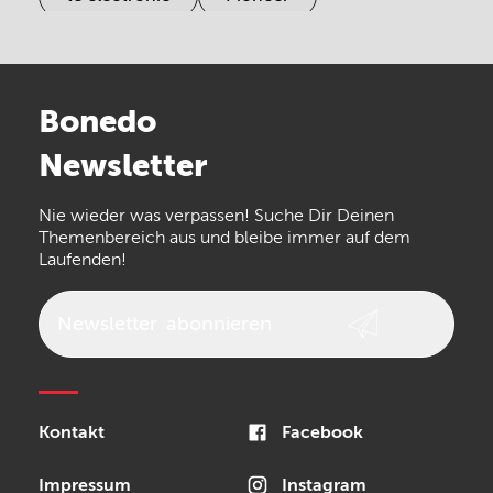
Electro Harmonix
Universal Audio
Stairville
Sennheiser
Millenium
Bonedo
Arturia
IK Multimedia
Newsletter
the t.bone
Thomann
Numark
Nie wieder was verpassen! Suche Dir Deinen
Walrus Audio
Epiphone
Themenbereich aus und bleibe immer auf dem
Laufenden!
beyerdynamic
AKG
DW
Vox
AKAI Professional
PRS
Newsletter
abonnieren
Audio-Technica
Presonus
Reloop
Rode
MXR
Kontakt
Facebook
Steinberg
Sonor
Blackstar
Impressum
Instagram