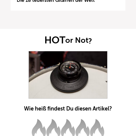
Die 18 teuersten Gitarren der Welt
HOT
or Not
?
Wie heiß findest Du diesen Artikel?