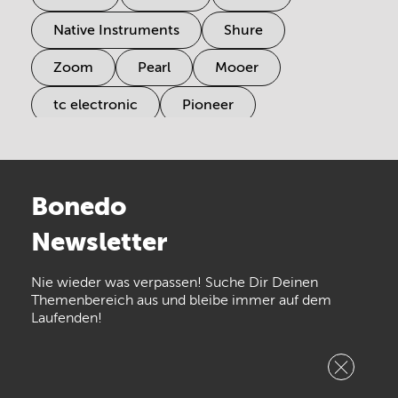
Native Instruments
Shure
Zoom
Pearl
Mooer
tc electronic
Pioneer
Electro Harmonix
Universal Audio
Stairville
Sennheiser
Millenium
Bonedo
Arturia
IK Multimedia
Newsletter
the t.bone
Thomann
Numark
Nie wieder was verpassen! Suche Dir Deinen
Walrus Audio
Epiphone
Themenbereich aus und bleibe immer auf dem
Laufenden!
beyerdynamic
AKG
DW
Vox
AKAI Professional
PRS
Newsletter
abonnieren