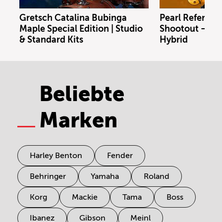
Gretsch Catalina Bubinga
Pearl Referenc
Maple Special Edition | Studio
Shootout – Bras
& Standard Kits
Hybrid
Beliebte
Marken
Harley Benton
Fender
Behringer
Yamaha
Roland
Korg
Mackie
Tama
Boss
Ibanez
Gibson
Meinl