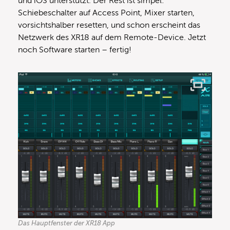
und iOS unterstützt. Der Rest ist simpel:
Schiebeschalter auf Access Point, Mixer starten,
vorsichtshalber resetten, und schon erscheint das
Netzwerk des XR18 auf dem Remote-Device. Jetzt
noch Software starten – fertig!
Das Hauptfenster der XR18 App