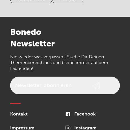
Electro Harmonix
Universal Audio
Stairville
Sennheiser
Millenium
Bonedo
Arturia
IK Multimedia
Newsletter
the t.bone
Thomann
Numark
Nie wieder was verpassen! Suche Dir Deinen
Walrus Audio
Epiphone
Themenbereich aus und bleibe immer auf dem
Laufenden!
beyerdynamic
AKG
DW
Vox
AKAI Professional
PRS
Newsletter
abonnieren
Audio-Technica
Presonus
Reloop
Rode
MXR
Kontakt
Facebook
Steinberg
Sonor
Blackstar
Impressum
Instagram