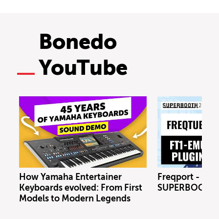
Bonedo
YouTube
How Yamaha Entertainer
Freqport - FT1
Keyboards evolved: From First
SUPERBOOTH 
Models to Modern Legends