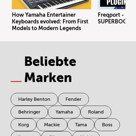
How Yamaha Entertainer
Freqport - FT1
Keyboards evolved: From First
SUPERBOOTH 
Models to Modern Legends
Beliebte
Marken
Harley Benton
Fender
Behringer
Yamaha
Roland
Korg
Mackie
Tama
Boss