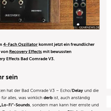
um
4-Fach Oszillator
kommt jetzt ein freundlicher
s von
Recovery Effects
mit bewussten
ry Effects Bad Comrade V3.
hr sein
ften hat der Bad Comrade V3 – Echo/
Delay
und die
 für alles, was wirklich
derb
ist, auch anständig
 „Lo-Fi“-Sounds
, sondern man kann hier ernste und