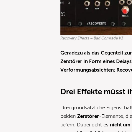
Recovery Effects – Bad Comrade V3
Geradezu als das Gegenteil z
Zerstörer in Form eines Delay
Verformungsabsichten: Recove
Drei Effekte müsst i
Drei grundsätzliche Eigenscha
beiden
Zerstörer
-Elemente, die
liefern. Dabei geht es
nicht um