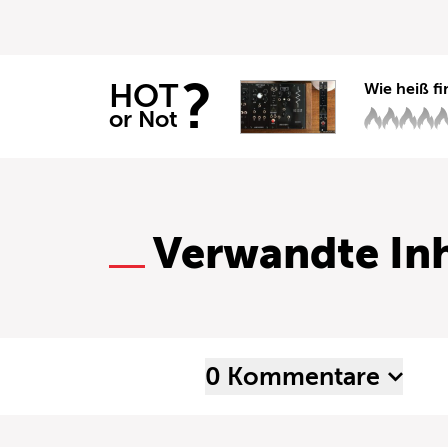
?
HOT
Wie heiß fi
or Not
Verwandte Inh
0 Kommentare