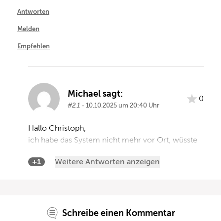
Antworten
Melden
Empfehlen
Michael sagt:
0
#2.1
- 10.10.2025 um 20:40 Uhr
Hallo Christoph,

ich habe das System nicht mehr vor Ort, wüsste 
aber nicht, warum das nicht funktionieren sollte. 
+1
Weitere Antworten anzeigen
Vermutlich muss man einfach ein neues Preset 
erstellen und keinen Amp-Block laden.

Schöne Grüße, Michael
#2
Christoph
Antwort auf
von
Schreibe einen Kommentar