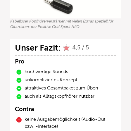
Kabelloser Kopfhörerverstärker mit vielen Extras speziell für
Gitarristen: der Positive Grid Spark NEO.
Unser Fazit:
4,5 / 5
Pro
hochwertige Sounds
unkompliziertes Konzept
attraktives Gesamtpaket zum Üben
auch als Alltagskopfhörer nutzbar
Contra
keine Ausgabemöglichkeit (Audio-Out
bzw. -Interface)