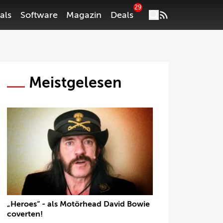
29
als
Software
Magazin
Deals
Meistgelesen
„Heroes“ - als Motörhead David Bowie
coverten!