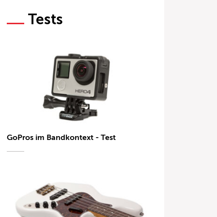
Tests
GoPros im Bandkontext - Test