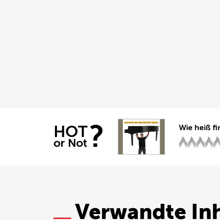
?
HOT
Wie heiß fi
or Not
Verwandte Inh