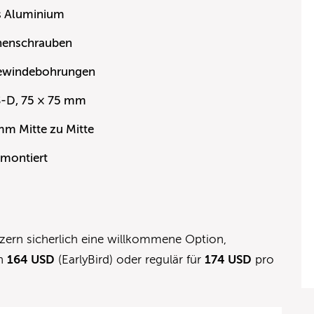
es Aluminium
nenschrauben
Gewindebohrungen
S-D, 75 × 75 mm
mm Mitte zu Mitte
 montiert
zern sicherlich eine willkommene Option,
en
164 USD
(EarlyBird) oder regulär für
174 USD
pro