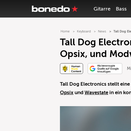
Gitarre
Bass
Home
Keyboard
News
Tall Dog E
Tall Dog Electr
Opsix, und Mo
Mi
Tall Dog Electronics stellt ei
Opsix
und
Wavestate
in ein ko