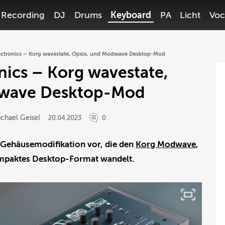
Recording
DJ
Drums
Keyboard
PA
Licht
Voc
lectronics – Korg wavestate, Opsix, und Modwave Desktop-Mod
onics – Korg wavestate,
dwave Desktop-Mod
chael Geisel
20.04.2023
0
ne Gehäusemodifikation vor, die den
Korg Modwave
,
mpaktes Desktop-Format wandelt.