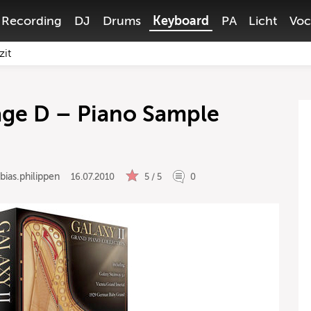
Recording
DJ
Drums
Keyboard
PA
Licht
Voc
zit
tage D – Piano Sample
bias.philippen
16.07.2010
5 / 5
0