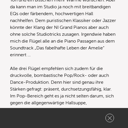
da kann man im Studio ja noch mit breitbandigen
EQs oder färbendem, hochwertigen Hall
nachhelfen. Dem puristischen Klassiker oder Jazzer
könnte der Klang der NI Grand Pianos aber auch
ohne solche Studiotricks zusagen. Irgendwie haben
mich die Flügel alle an die Piano Passagen aus dem
Soundtrack „Das fabelhafte Leben der Amelie“
erinnert …
Alle drei Flügel empfehlen sich zudem für die
druckvolle, bombastische Pop/Rock- oder auch
Dance-Produktion. Denn hier sind genau ihre
Stärken gefragt: präsent, durchsetzungsfähig, klar.
Im Pop-Bereich geht es ja nicht selten darum, sich
gegen die allgegenwärtige Hallsuppe,
Streicherarrangements und den Rest der
Rhythmusgruppe zu behaupten. Warme Mitten und
sensible Details würden in diesen Fällen sowieso mit