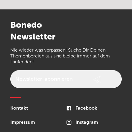
Electro Harmonix
Universal Audio
Stairville
Sennheiser
Millenium
Bonedo
Arturia
IK Multimedia
Newsletter
the t.bone
Thomann
Numark
Nie wieder was verpassen! Suche Dir Deinen
Walrus Audio
Epiphone
Themenbereich aus und bleibe immer auf dem
Laufenden!
beyerdynamic
AKG
DW
Vox
AKAI Professional
PRS
Newsletter
abonnieren
Audio-Technica
Presonus
Reloop
Rode
MXR
Kontakt
Facebook
Steinberg
Sonor
Blackstar
Impressum
Instagram