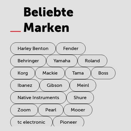
Beliebte
Marken
Harley Benton
Fender
Behringer
Yamaha
Roland
Korg
Mackie
Tama
Boss
Ibanez
Gibson
Meinl
Native Instruments
Shure
Zoom
Pearl
Mooer
tc electronic
Pioneer