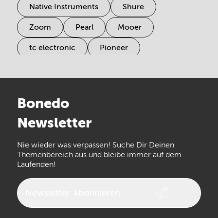
Native Instruments
Shure
Zoom
Pearl
Mooer
tc electronic
Pioneer
Electro Harmonix
Universal Audio
Stairville
Sennheiser
Millenium
Bonedo
Arturia
IK Multimedia
Newsletter
the t.bone
Thomann
Numark
Nie wieder was verpassen! Suche Dir Deinen
Walrus Audio
Epiphone
Themenbereich aus und bleibe immer auf dem
Laufenden!
beyerdynamic
AKG
DW
Vox
AKAI Professional
PRS
Newsletter
abonnieren
Audio-Technica
Presonus