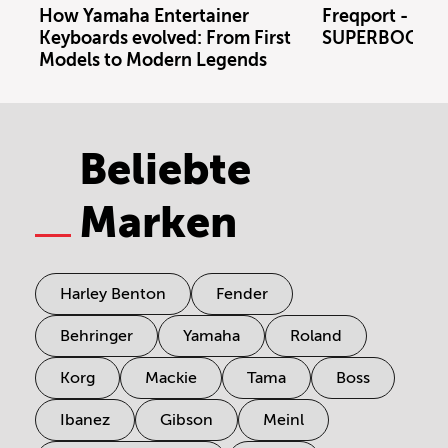
How Yamaha Entertainer
Freqport - FT1
Keyboards evolved: From First
SUPERBOOTH 
Models to Modern Legends
Beliebte
Marken
Harley Benton
Fender
Behringer
Yamaha
Roland
Korg
Mackie
Tama
Boss
Ibanez
Gibson
Meinl