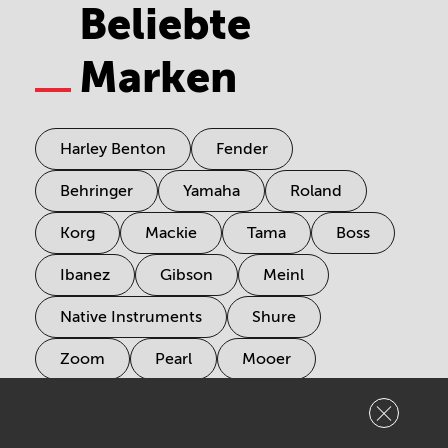
Beliebte
Marken
Harley Benton
Fender
Behringer
Yamaha
Roland
Korg
Mackie
Tama
Boss
Ibanez
Gibson
Meinl
Native Instruments
Shure
Zoom
Pearl
Mooer
tc electronic
Pioneer
Electro Harmonix
Universal Audio