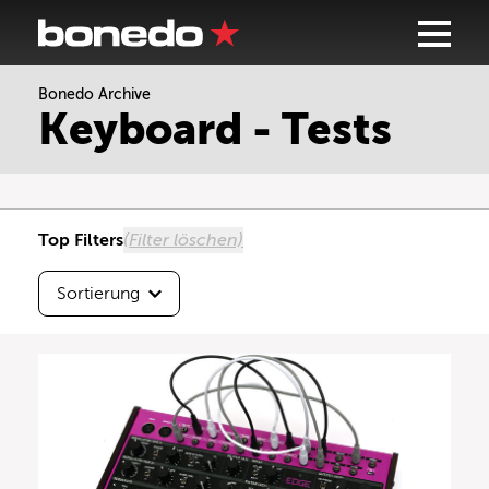
Bonedo Archive
Sortierung
Keyboard - Tests
Höchste Testnote
Beste Userbewertung
Top Filters
(Filter löschen)
Neueste zuerst
Sortierung