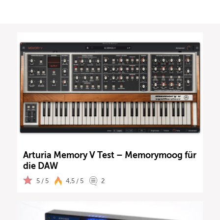
Arturia Memory V Test – Memorymoog für
die DAW
5 / 5
4,5 / 5
2