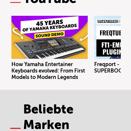
How Yamaha Entertainer
Freqport - FT1
Keyboards evolved: From First
SUPERBOOTH 
Models to Modern Legends
Beliebte
Marken