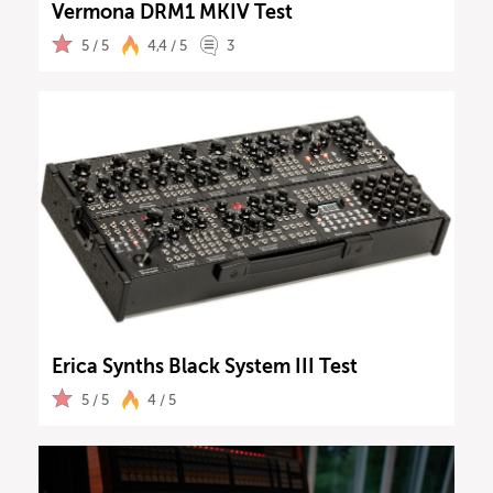
Vermona DRM1 MKIV Test
5 / 5
4,4 / 5
3
Erica Synths Black System III Test
5 / 5
4 / 5