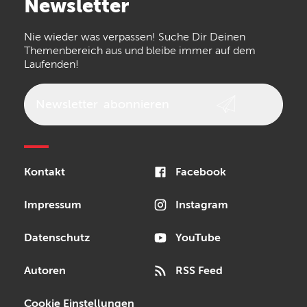
Newsletter
the t.bone
Thomann
Numark
Nie wieder was verpassen! Suche Dir Deinen
Walrus Audio
Epiphone
Themenbereich aus und bleibe immer auf dem
Laufenden!
beyerdynamic
AKG
DW
Vox
AKAI Professional
PRS
Newsletter
abonnieren
Audio-Technica
Presonus
Reloop
Rode
MXR
Kontakt
Facebook
Steinberg
Sonor
Blackstar
Impressum
Instagram
Datenschutz
YouTube
Autoren
RSS Feed
Cookie Einstellungen