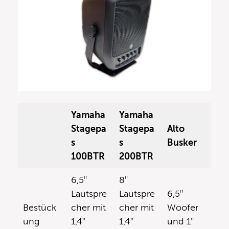
Yamaha
Yamaha
Stagepa
Stagepa
Alto
s
s
Busker
100BTR
200BTR
6,5″
8″
Lautspre
Lautspre
6,5″
Bestück
cher mit
cher mit
Woofer
ung
1,4″
1,4″
und 1″