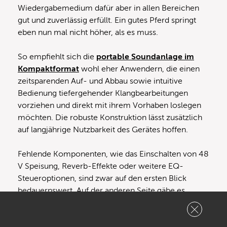
Wiedergabemedium dafür aber in allen Bereichen
gut und zuverlässig erfüllt. Ein gutes Pferd springt
eben nun mal nicht höher, als es muss.
So empfiehlt sich die
portable Soundanlage im
Kompaktformat
wohl eher Anwendern, die einen
zeitsparenden Auf- und Abbau sowie intuitive
Bedienung tiefergehender Klangbearbeitungen
vorziehen und direkt mit ihrem Vorhaben loslegen
möchten. Die robuste Konstruktion lässt zusätzlich
auf langjährige Nutzbarkeit des Gerätes hoffen.
Fehlende Komponenten, wie das Einschalten von 48
V Speisung, Reverb-Effekte oder weitere EQ-
Steueroptionen, sind zwar auf den ersten Blick
bedauernswert. Auf der anderen Seite gäbe es
ansonsten aber auch kaum noch Argumente zum
Kauf der knapp 200 Euro teureren
Yamaha