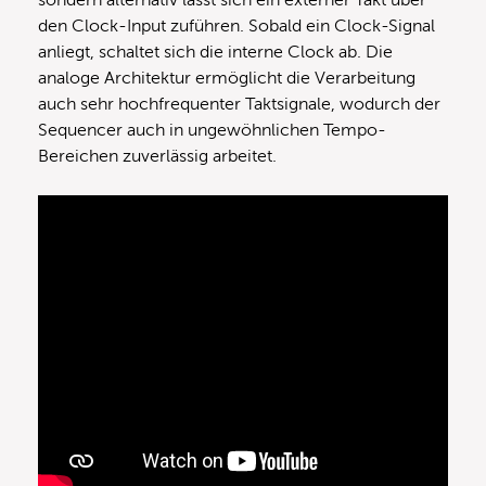
sondern alternativ lässt sich ein externer Takt über
den Clock-Input zuführen. Sobald ein Clock-Signal
anliegt, schaltet sich die interne Clock ab. Die
analoge Architektur ermöglicht die Verarbeitung
auch sehr hochfrequenter Taktsignale, wodurch der
Sequencer auch in ungewöhnlichen Tempo-
Bereichen zuverlässig arbeitet.