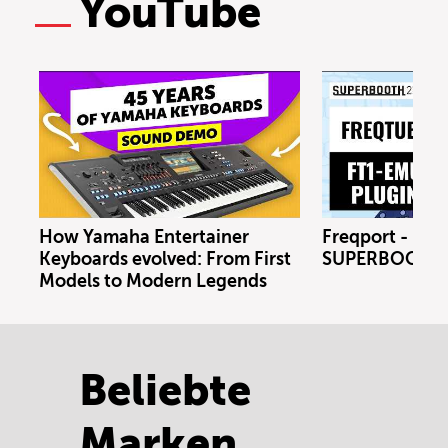
YouTube
How Yamaha Entertainer
Freqport - FT1
Keyboards evolved: From First
SUPERBOOTH 
Models to Modern Legends
Beliebte
Marken