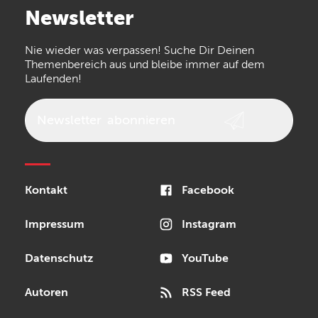
Newsletter
the t.bone
Thomann
Numark
Nie wieder was verpassen! Suche Dir Deinen
Walrus Audio
Epiphone
Themenbereich aus und bleibe immer auf dem
Laufenden!
beyerdynamic
AKG
DW
Vox
AKAI Professional
PRS
Newsletter
abonnieren
Audio-Technica
Presonus
Reloop
Rode
MXR
Kontakt
Facebook
Steinberg
Sonor
Blackstar
Impressum
Instagram
Datenschutz
YouTube
Autoren
RSS Feed