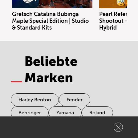
Gretsch Catalina Bubinga
Pearl Referenc
Maple Special Edition | Studio
Shootout – Bras
& Standard Kits
Hybrid
Beliebte
Marken
Harley Benton
Fender
Behringer
Yamaha
Roland
Korg
Mackie
Tama
Boss