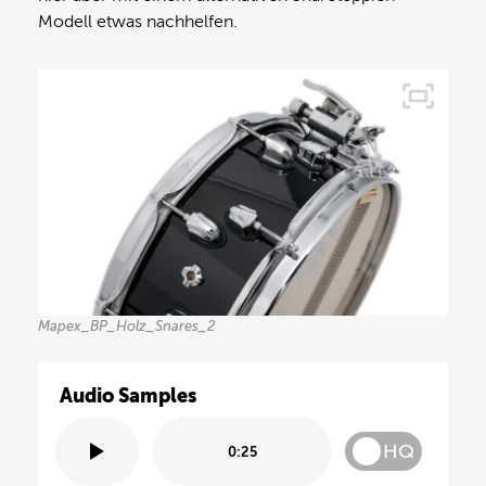
Modell etwas nachhelfen.
Mapex_BP_Holz_Snares_2
Audio Samples
HQ
0:25