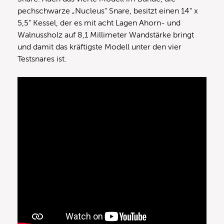
pechschwarze „Nucleus“ Snare, besitzt einen 14“ x
5,5“ Kessel, der es mit acht Lagen Ahorn- und
Walnussholz auf 8,1 Millimeter Wandstärke bringt
und damit das kräftigste Modell unter den vier
Testsnares ist.