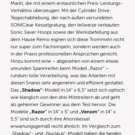
Markt, die mit einem erstaunlichen Preis-Leistungs-
Verhältnis überzeugen. Mit der Cylinder Drive
Teppichabhebung, der nach außen verrundeten
SONIClear Kesselgratung, den teilweise verbauten
Sonic Saver Hoops sowie der Werksbefellung aus
dem Hause Remo eignen sich diese Trommeln nicht
nur super zum Fachsimpeln, sondern werden auch
in der Praxis professionellen Ansprüchen gerecht.
Hinzu kommt eine – abgesehen von einem etwas
unrunden Spannreifen beim Modell „Razor“ –
rundum tolle Verarbeitung, was das Arbeiten mit
diesen Snares sehr angenehm und effizient gestaltet.
Das
„Shadow“
-Modell in 14“ x 6,5“ setzt sich optisch
wie klanglich von den drei Mitstreitern ab und geht
als geheimer Gewinner aus dem Test hervor. Die
Modelle
„Razor“
in 14“ x 5“ und
„Venom“
in 14“ x
5,5“ sind sich durch ihre Ahornkessel
erwartungsgemäß recht ähnlich. Im Vergleich zum
„Shadow“- und „Nucleus“-Modell haben die beiden