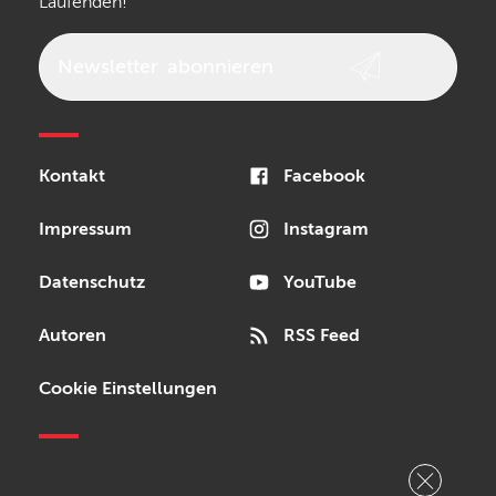
Laufenden!
beyerdynamic
AKG
DW
Vox
AKAI Professional
PRS
Newsletter
abonnieren
Audio-Technica
Presonus
Reloop
Rode
MXR
Kontakt
Facebook
Steinberg
Sonor
Blackstar
Impressum
Instagram
Datenschutz
YouTube
Autoren
RSS Feed
Cookie Einstellungen
Copyright © 2026 Bonedo