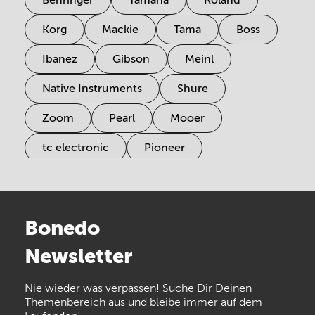
Korg
Mackie
Tama
Boss
Ibanez
Gibson
Meinl
Native Instruments
Shure
Zoom
Pearl
Mooer
tc electronic
Pioneer
Electro Harmonix
Universal Audio
Stairville
Sennheiser
Millenium
Bonedo
Arturia
IK Multimedia
Newsletter
the t.bone
Thomann
Numark
Nie wieder was verpassen! Suche Dir Deinen
Walrus Audio
Epiphone
Themenbereich aus und bleibe immer auf dem