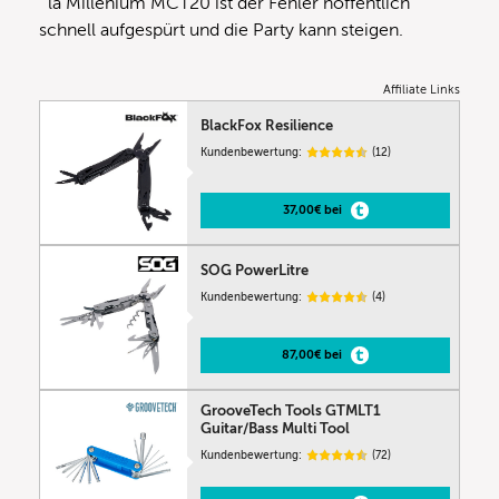
´la Millenium MCT20 ist der Fehler hoffentlich
schnell aufgespürt und die Party kann steigen.
Affiliate Links
BlackFox Resilience
Kundenbewertung:
(12)
37,00€ bei
SOG PowerLitre
Kundenbewertung:
(4)
87,00€ bei
GrooveTech Tools GTMLT1
Guitar/Bass Multi Tool
Kundenbewertung:
(72)