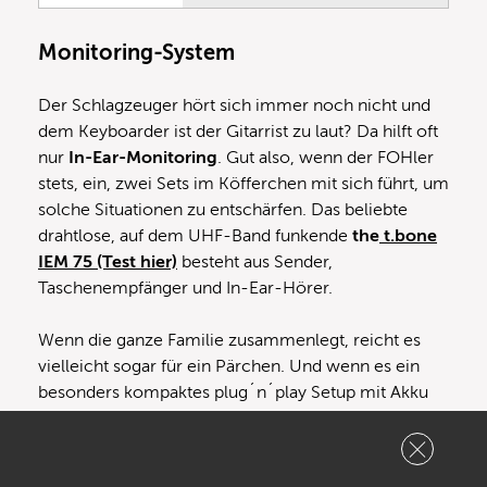
Monitoring-System
Der Schlagzeuger hört sich immer noch nicht und
dem Keyboarder ist der Gitarrist zu laut? Da hilft oft
nur
In-Ear-Monitoring
. Gut also, wenn der FOHler
stets, ein, zwei Sets im Köfferchen mit sich führt, um
solche Situationen zu entschärfen. Das beliebte
drahtlose, auf dem UHF-Band funkende
the
t.bone
IEM 75 (Test hier)
besteht aus Sender,
Taschenempfänger und In-Ear-Hörer.
Wenn die ganze Familie zusammenlegt, reicht es
vielleicht sogar für ein Pärchen. Und wenn es ein
besonders kompaktes plug´n´play Setup mit Akku
und Bodypack sein soll, mit dem
XVive U45 Monitor
System (Test lesen
) ist dir anerkennendes
Kopfnicken der Kenner gewiss.