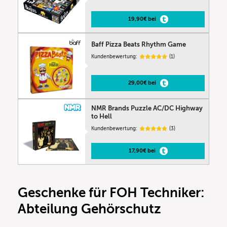
19,90€ bei
Baff Pizza Beats Rhythm Game
Kundenbewertung:
(1)
29,00€ bei
NMR Brands Puzzle AC/DC Highway
to Hell
Kundenbewertung:
(3)
17,90€ bei
Geschenke für FOH Techniker:
Abteilung Gehörschutz