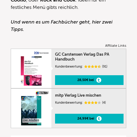
Coolio
, oder
Rock and Cook
. Ideen für ein
festliches Menü gibts reichlich.
Und wenn es um Fachbücher geht, hier zwei
Tipps.
Affiliate Links
GC Carstensen Verlag Das PA
Handbuch
Kundenbewertung:
(91)
28,50€ bei
mitp Verlag Live mischen
Kundenbewertung:
(4)
24,99€ bei