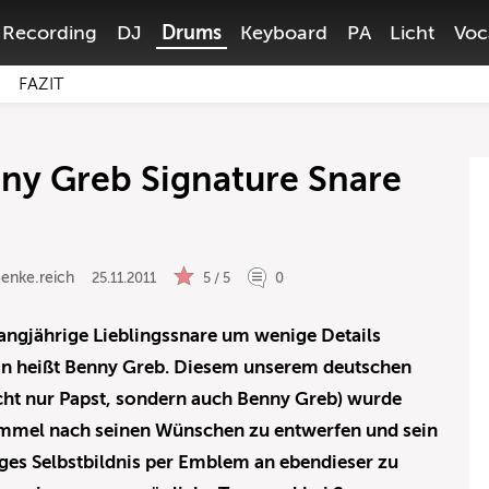
Recording
DJ
Drums
Keyboard
PA
Licht
Voc
FAZIT
ny Greb Signature Snare
enke.reich
25.11.2011
5 / 5
0
angjährige Lieblingssnare um wenige Details
an heißt Benny Greb. Diesem unserem deutschen
cht nur Papst, sondern auch Benny Greb) wurde
Trommel nach seinen Wünschen zu entwerfen und sein
s Selbstbildnis per Emblem an ebendieser zu