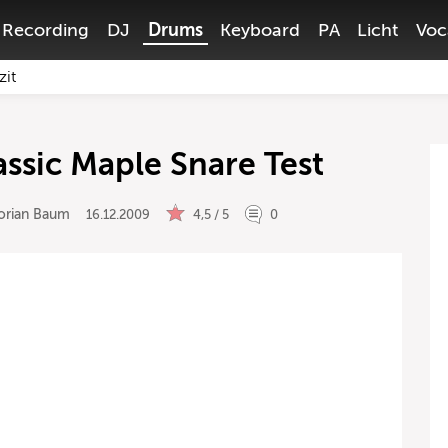
Recording
DJ
Drums
Keyboard
PA
Licht
Voc
zit
ssic Maple Snare Test
lorian Baum
16.12.2009
4,5 / 5
0