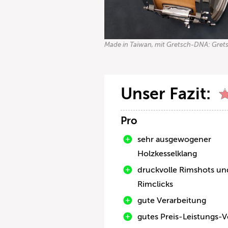
Made in Taiwan, mit Gretsch-DNA: Gretsc
Unser Fazit:
Pro
sehr ausgewogener
Holzkesselklang
druckvolle Rimshots un
Rimclicks
gute Verarbeitung
gutes Preis-Leistungs-V