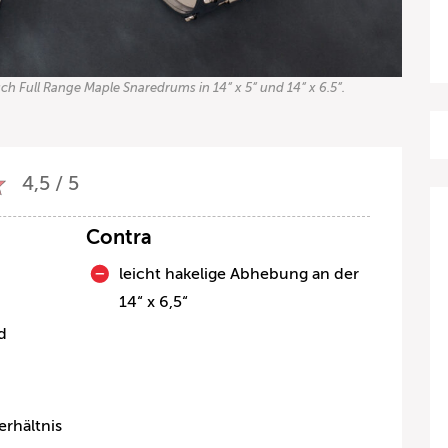
h Full Range Maple Snaredrums in 14“ x 5“ und 14“ x 6.5“.
4,5 / 5
Contra
leicht hakelige Abhebung an der
14“ x 6,5“
d
erhältnis