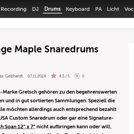
Recording
DJ
Drums
Keyboard
PA
Licht
Voc
ange Maple Snaredrums
ax Gebhardt
07.11.2024
4,5 / 5
0
S-Marke Gretsch gehören zu den begehrenswerten
n und in gut sortierten Sammlungen. Speziell die
e möchten allerdings auch entsprechend bezahlt
e USA Custom Snaredrum oder gar eine Signature-
h Soan 12“ x 7
“
nicht aufbringen kann oder will,