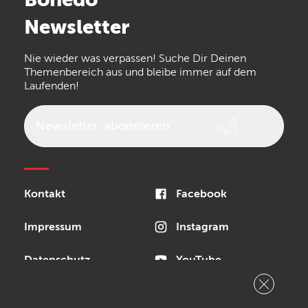
Arturia
IK Multimedia
Newsletter
the t.bone
Thomann
Numark
Nie wieder was verpassen! Suche Dir Deinen
Walrus Audio
Epiphone
Themenbereich aus und bleibe immer auf dem
Laufenden!
beyerdynamic
AKG
DW
Vox
AKAI Professional
PRS
Newsletter
abonnieren
Audio-Technica
Presonus
Reloop
Rode
MXR
Kontakt
Facebook
Steinberg
Sonor
Blackstar
Impressum
Instagram
Datenschutz
YouTube
Autoren
RSS Feed