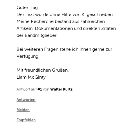
Guten Tag,

#1
Walter Kurtz
Antwort auf
von
Der Text wurde ohne Hilfe von KI geschrieben. 
Antworten
Meine Recherche bestand aus zahlreichen 
Artikeln, Dokumentationen und direkten Zitaten 
Melden
der Bandmitglieder.

Empfehlen
Bei weiteren Fragen stehe ich Ihnen gerne zur 
Verfügung.

Mit freundlichen Grüßen,

Liam McGinty
#1
Walter Kurtz
Antwort auf
von
Antworten
Melden
Empfehlen