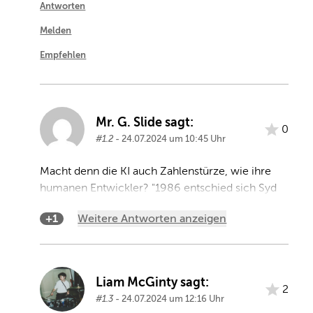
Antworten
Melden
Empfehlen
Mr. G. Slide sagt:
0
#1.2
- 24.07.2024 um 10:45 Uhr
Macht denn die KI auch Zahlenstürze, wie ihre 
humanen Entwickler? "1986 entschied sich Syd 
die Band endgültig zu verlassen ...", es war 
+1
Weitere Antworten anzeigen
natürlich 1968 als Syd Barrett vom Rest der Pink 
Floyd auf Grund seiner 
psychischen/psychedelischen Eskapaden 
rausgeschmissen und durch seinen ehemaligen 
Liam McGinty sagt:
Cambridge-Freund und Gitarrelehrer David 
2
#1.3
- 24.07.2024 um 12:16 Uhr
Gilmour ersetzt wurde.