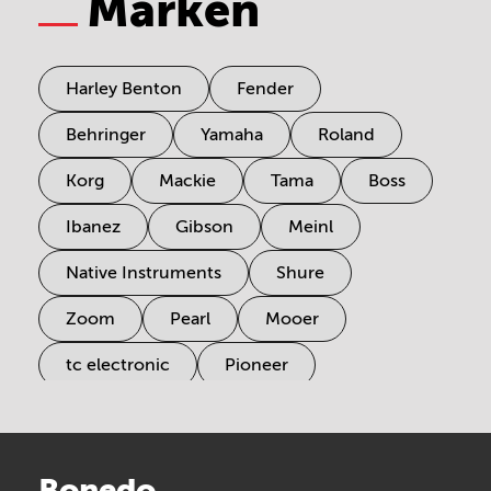
Marken
Harley Benton
Fender
Behringer
Yamaha
Roland
Korg
Mackie
Tama
Boss
Ibanez
Gibson
Meinl
Native Instruments
Shure
Zoom
Pearl
Mooer
tc electronic
Pioneer
Electro Harmonix
Universal Audio
Stairville
Sennheiser
Millenium
Bonedo