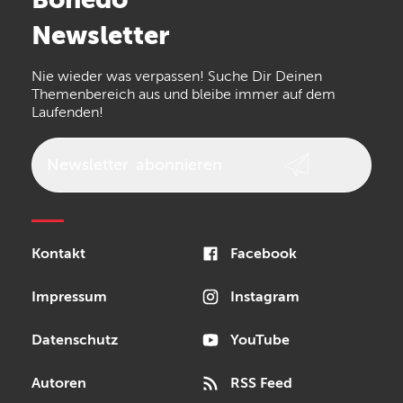
Arturia
IK Multimedia
Newsletter
the t.bone
Thomann
Numark
Nie wieder was verpassen! Suche Dir Deinen
Walrus Audio
Epiphone
Themenbereich aus und bleibe immer auf dem
Laufenden!
beyerdynamic
AKG
DW
Vox
AKAI Professional
PRS
Newsletter
abonnieren
Audio-Technica
Presonus
Reloop
Rode
MXR
Kontakt
Facebook
Steinberg
Sonor
Blackstar
Impressum
Instagram
Datenschutz
YouTube
Autoren
RSS Feed