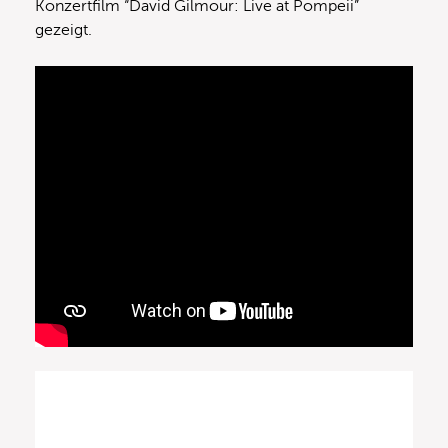
Konzertfilm “David Gilmour: Live at Pompeii”
gezeigt.