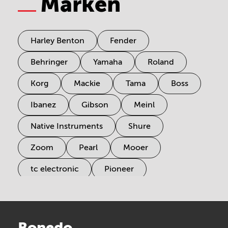
Marken
Harley Benton
Fender
Behringer
Yamaha
Roland
Korg
Mackie
Tama
Boss
Ibanez
Gibson
Meinl
Native Instruments
Shure
Zoom
Pearl
Mooer
tc electronic
Pioneer
Electro Harmonix
Universal Audio
Stairville
Sennheiser
Millenium
Bonedo