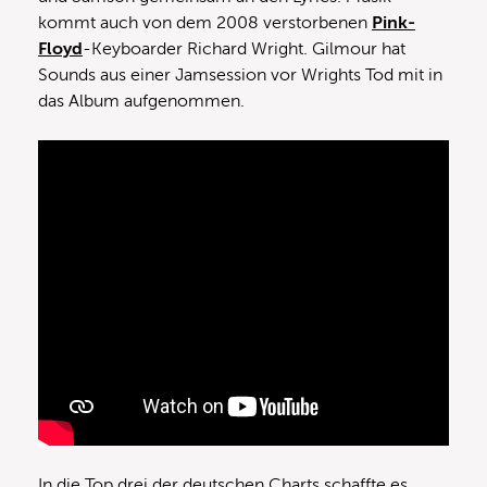
kommt auch von dem 2008 verstorbenen
Pink-
Floyd
-Keyboarder Richard Wright. Gilmour hat
Sounds aus einer Jamsession vor Wrights Tod mit in
das Album aufgenommen.
In die Top drei der deutschen Charts schaffte es