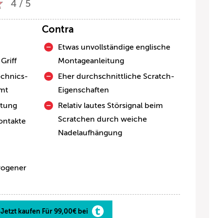
4 / 5
Contra
Etwas unvollständige englische
Griff
Montageanleitung
echnics-
Eher durchschnittliche Scratch-
mmt
Eigenschaften
itung
Relativ lautes Störsignal beim
Scratchen durch weiche
ontakte
Nadelaufhängung
wogener
Jetzt kaufen Für 99,00€ bei