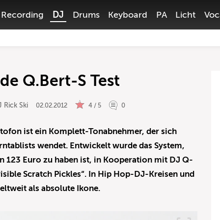
Recording
DJ
Drums
Keyboard
PA
Licht
Voc
de Q.Bert-S Test
 Rick Ski
02.02.2012
4 / 5
0
tofon ist ein Komplett-Tonabnehmer, der sich
rntablists wendet. Entwickelt wurde das System,
 123 Euro zu haben ist, in Kooperation mit DJ Q-
isible Scratch Pickles“. In Hip Hop-DJ-Kreisen und
eltweit als absolute Ikone.