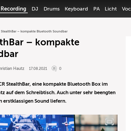
Recording
DJ
Drums
Keyboard
PA
Licht
Voc
 StealthBar – kompakte Bluetooth Soundbar
lthBar – kompakte
dbar
ristian Hautz
17.08.2021
0
 CR StealthBar, eine kompakte Bluetooth Box im
tz auf dem Schreibtisch. Auch unter sehr beengten
n erstklassigen Sound liefern.