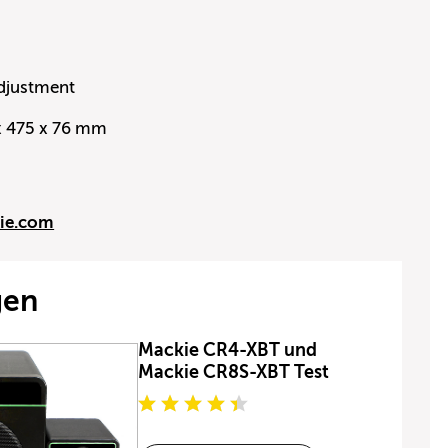
adjustment
x 475 x 76 mm
ie.com
gen
Mackie CR4-XBT und
Mackie CR8S-XBT Test