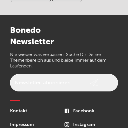
Electro Harmonix
Universal Audio
Stairville
Sennheiser
Millenium
Bonedo
Arturia
IK Multimedia
Newsletter
the t.bone
Thomann
Numark
Nie wieder was verpassen! Suche Dir Deinen
Walrus Audio
Epiphone
Themenbereich aus und bleibe immer auf dem
Laufenden!
beyerdynamic
AKG
DW
Vox
AKAI Professional
PRS
Newsletter
abonnieren
Audio-Technica
Presonus
Reloop
Rode
MXR
Kontakt
Facebook
Steinberg
Sonor
Blackstar
Impressum
Instagram