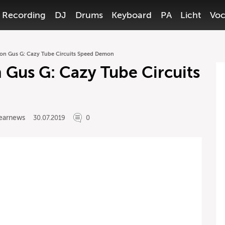
Recording
DJ
Drums
Keyboard
PA
Licht
Voc
 von Gus G: Cazy Tube Circuits Speed Demon
n Gus G: Cazy Tube Circuits
earnews
30.07.2019
0