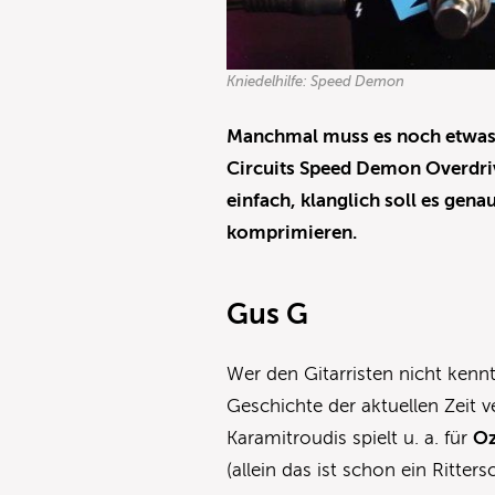
Kniedelhilfe: Speed Demon
Manchmal muss es noch etwas o
Circuits Speed Demon Overdriv
einfach, klanglich soll es gen
komprimieren.
Gus G
Wer den Gitarristen nicht kenn
Geschichte der aktuellen Zeit v
Karamitroudis spielt u. a. für
Oz
(allein das ist schon ein Ritter