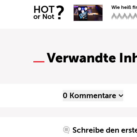
?
HOT
Wie heiß fi
or Not
Verwandte Inh
0 Kommentare
Schreibe den ers