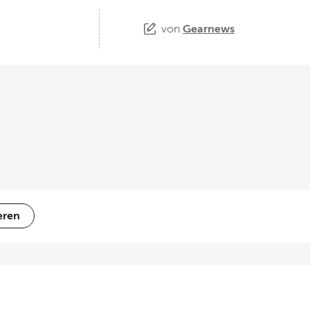
von
Gearnews
eren