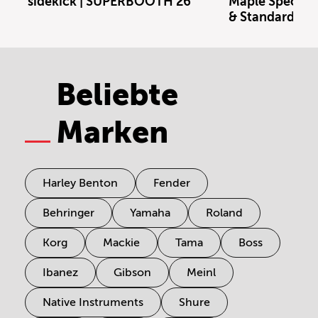
sidekick | SUPERBOOTH 26
Maple Special E
& Standard Kit
Beliebte
Marken
Harley Benton
Fender
Behringer
Yamaha
Roland
Korg
Mackie
Tama
Boss
Ibanez
Gibson
Meinl
Native Instruments
Shure