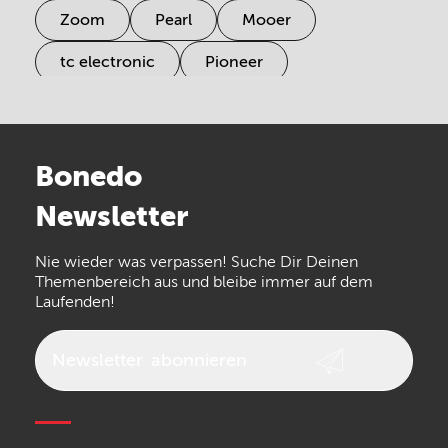
Zoom
Pearl
Mooer
tc electronic
Pioneer
Electro Harmonix
Universal Audio
Stairville
Sennheiser
Millenium
Bonedo
Arturia
IK Multimedia
Newsletter
the t.bone
Thomann
Numark
Nie wieder was verpassen! Suche Dir Deinen
Walrus Audio
Epiphone
Themenbereich aus und bleibe immer auf dem
Laufenden!
beyerdynamic
AKG
DW
Vox
AKAI Professional
PRS
Newsletter
abonnieren
Audio-Technica
Presonus
Reloop
Rode
MXR