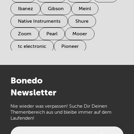
Ibanez
Gibson
Meinl
Native Instruments
Shure
Zoom
Pearl
Mooer
tc electronic
Pioneer
Electro Harmonix
Universal Audio
Stairville
Sennheiser
Millenium
Bonedo
Arturia
IK Multimedia
Newsletter
the t.bone
Thomann
Numark
Nie wieder was verpassen! Suche Dir Deinen
Walrus Audio
Epiphone
Themenbereich aus und bleibe immer auf dem
Laufenden!
beyerdynamic
AKG
DW