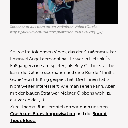
Screenshot aus dem unten verlinkten Video (Quelle:
https://www.youtube.com/watch?v=YHUQNxggT_k)
So wie im folgenden Video, das der Straßenmusiker
Emanuel Angel gemacht hat. Er war in Helsinki´s
Fußgängerzone am spielen, als Billy Gibbons vorbei
kam, die Gitarre übernahm und eine Runde “Thrill Is
Gone” von BB King gespielt hat. Die Finnen hat´s
nicht weiter interessiert, wie man sehen kann. Aber
mit der blauen Strat war Meister Gibbons wohl zu
gut verkleidet ;-).
Zum Thema Blues empfehlen wir euch unseren
Crashkurs Blues Improvisation
und die
Sound
Tipps Blues.