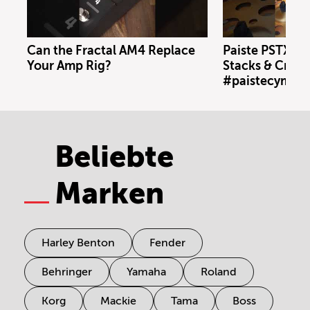
Can the Fractal AM4 Replace
Paiste PSTX N
Your Amp Rig?
Stacks & Crash
#paistecymbal
Beliebte
Marken
Harley Benton
Fender
Behringer
Yamaha
Roland
Korg
Mackie
Tama
Boss