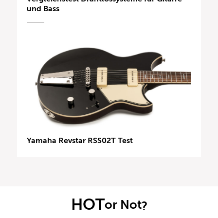
und Bass
Yamaha Revstar RSS02T Test
HOT
or Not
?