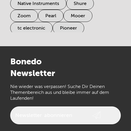
Native Instruments
Shure
Zoom
Pearl
Mooer
tc electronic
Pioneer
Electro Harmonix
Universal Audio
Stairville
Sennheiser
Millenium
Bonedo
Arturia
IK Multimedia
Newsletter
the t.bone
Thomann
Numark
Nie wieder was verpassen! Suche Dir Deinen
Walrus Audio
Epiphone
Themenbereich aus und bleibe immer auf dem
Laufenden!
beyerdynamic
AKG
DW
Vox
AKAI Professional
PRS
Newsletter
abonnieren
Audio-Technica
Presonus