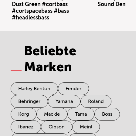
Dust Green #cortbass
Sound Demo (n
#cortspacebass #bass
#headlessbass
Beliebte
Marken
Harley Benton
Fender
Behringer
Yamaha
Roland
Korg
Mackie
Tama
Boss
Ibanez
Gibson
Meinl