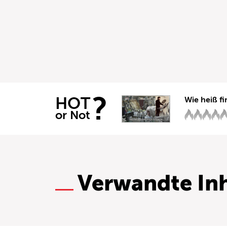
?
HOT
Wie heiß fi
or Not
Verwandte Inh