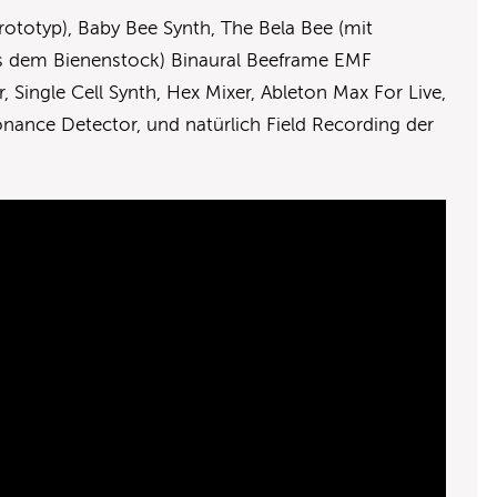
Prototyp), Baby Bee Synth, The Bela Bee (mit
us dem Bienenstock) Binaural Beeframe EMF
 Single Cell Synth, Hex Mixer, Ableton Max For Live,
nance Detector, und natürlich Field Recording der