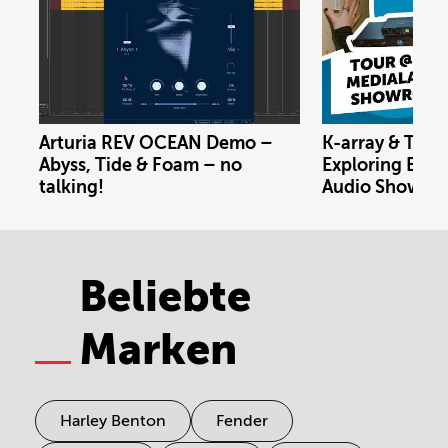
Arturia REV OCEAN Demo –
K-array & Trin
Abyss, Tide & Foam – no
Exploring Berl
talking!
Audio Showro
Beliebte
Marken
Harley Benton
Fender