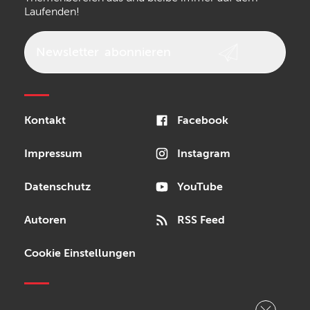
Laufenden!
beyerdynamic
AKG
DW
Vox
AKAI Professional
PRS
Newsletter
abonnieren
Audio-Technica
Presonus
Reloop
Rode
MXR
Kontakt
Facebook
Steinberg
Sonor
Blackstar
Impressum
Instagram
Datenschutz
YouTube
Autoren
RSS Feed
Cookie Einstellungen
Copyright © 2026 Bonedo