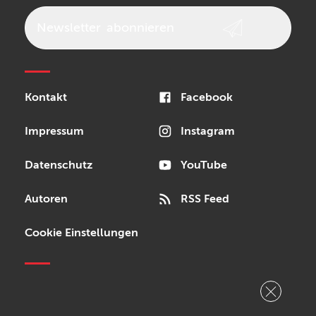
Vox
AKAI Professional
PRS
Newsletter
abonnieren
Audio-Technica
Presonus
Reloop
Rode
MXR
Kontakt
Facebook
Steinberg
Sonor
Blackstar
Impressum
Instagram
Datenschutz
YouTube
Autoren
RSS Feed
Cookie Einstellungen
Copyright © 2026 Bonedo