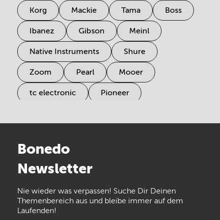
Korg
Mackie
Tama
Boss
Ibanez
Gibson
Meinl
Native Instruments
Shure
Zoom
Pearl
Mooer
tc electronic
Pioneer
Electro Harmonix
Universal Audio
Stairville
Sennheiser
Millenium
Bonedo
Arturia
IK Multimedia
Newsletter
the t.bone
Thomann
Numark
Nie wieder was verpassen! Suche Dir Deinen
Walrus Audio
Epiphone
Themenbereich aus und bleibe immer auf dem
Laufenden!
beyerdynamic
AKG
DW