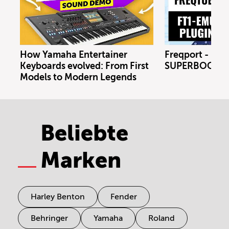
How Yamaha Entertainer
Freqport - FT1
Keyboards evolved: From First
SUPERBOOTH 
Models to Modern Legends
Beliebte
Marken
Harley Benton
Fender
Behringer
Yamaha
Roland