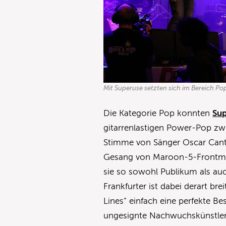
Mit Superuse setzten sich im Bereich Po
Die Kategorie Pop konnten
Su
gitarrenlastigen Power-Pop z
Stimme von Sänger Oscar Canto
Gesang von Maroon-5-Frontma
sie so sowohl Publikum als auc
Frankfurter ist dabei derart bre
Lines“ einfach eine perfekte Be
ungesignte Nachwuchskünstler h