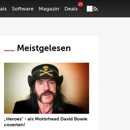
29
als
Software
Magazin
Deals
Meistgelesen
„Heroes“ - als Motörhead David Bowie
coverten!