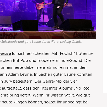
p Spielfreude und gute Laune durch (Foto: Ludwig Czapla)
peruse
für sich entscheiden. Mit „Foolish“ boten sie
wischen Brit Pop und modernem Indie-Sound. Die
n erinnerte dabei mehr als nur einmal an den
nn Adam Levine. In Sachen guter Laune konnten
h Jury begeistern. Der Genre-Mix der vier
it aufgestellt, dass der Titel ihres Albums „No Red
schreibung liefert. Wenn ihr wissen wollt, wie gut
eute klingen können, solltet ihr unbedingt bei