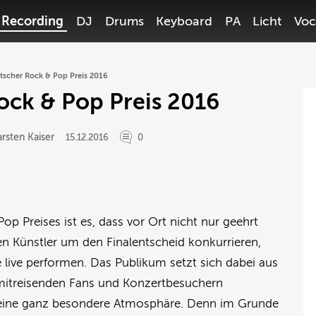
Recording
DJ
Drums
Keyboard
PA
Licht
Voc
tscher Rock & Pop Preis 2016
ock & Pop Preis 2016
rsten Kaiser
15.12.2016
0
p Preises ist es, dass vor Ort nicht nur geehrt
n Künstler um den Finalentscheid konkurrieren,
e live performen. Das Publikum setzt sich dabei aus
mitreisenden Fans und Konzertbesuchern
eine ganz besondere Atmosphäre. Denn im Grunde