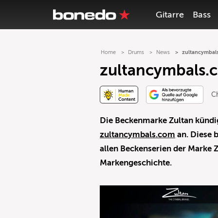
Gitarre
Bass
Home
Drums
News
zultancymbals
zultancymbals.c
Ch
Die Beckenmarke Zultan kündig
zultancymbals.com
an. Diese 
allen Beckenserien der Marke 
Markengeschichte.