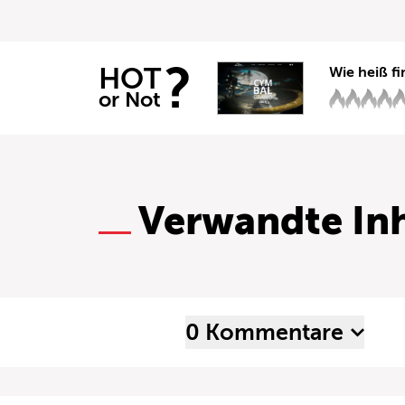
?
HOT
Wie heiß fi
or Not
Verwandte Inh
0 Kommentare