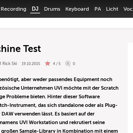
Recording
DJ
Drums
Keyboard
PA
Licht
Voc
hine Test
 Rick Ski
19.10.2015
4 / 5
0
benötigt, aber weder passendes Equipment noch
nzösische Unternehmen UVI möchte mit der Scratch
ge Probleme bieten. Hinter dieser Software
ratch-Instrument, das sich standalone oder als Plug-
r DAW verwenden lässt. Es basiert auf der
namens UVI Workstation und rekrutiert seine
e großen Sample-Library in Kombination mit einem