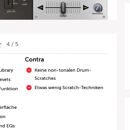
4 / 5
Contra
ibrary
Keine non-tonalen Drum-
Scratches
resets
Etwas wenig Scratch-Techniken
Funktion
rfläche
ion
und EQs