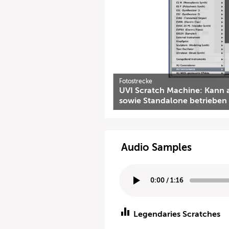
Fotostrecke
UVI Scratch Machine: Kann a
sowie Standalone betrieben
Audio Samples
0:00
/
1:16
Legendaries Scratches