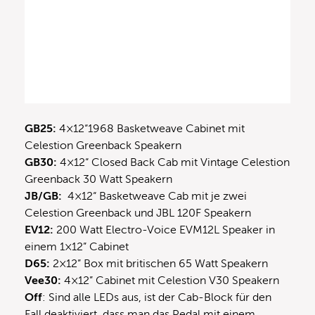
GB25:
4×12“1968 Basketweave Cabinet mit
Celestion Greenback Speakern
GB30:
4×12“ Closed Back Cab mit Vintage Celestion
Greenback 30 Watt Speakern
JB/GB:
4×12“ Basketweave Cab mit je zwei
Celestion Greenback und JBL 120F Speakern
EV12:
200 Watt Electro-Voice EVM12L Speaker in
einem 1×12” Cabinet
D65:
2×12” Box mit britischen 65 Watt Speakern
Vee30:
4×12” Cabinet mit Celestion V30 Speakern
Off
: Sind alle LEDs aus, ist der Cab-Block für den
Fall deaktiviert, dass man das Pedal mit einem