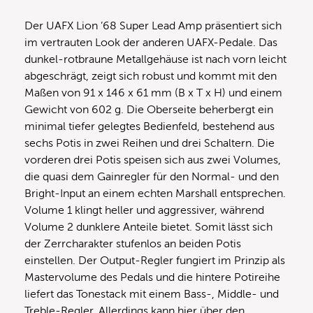
Der UAFX Lion ’68 Super Lead Amp präsentiert sich
im vertrauten Look der anderen UAFX-Pedale. Das
dunkel-rotbraune Metallgehäuse ist nach vorn leicht
abgeschrägt, zeigt sich robust und kommt mit den
Maßen von 91 x 146 x 61 mm (B x T x H) und einem
Gewicht von 602 g. Die Oberseite beherbergt ein
minimal tiefer gelegtes Bedienfeld, bestehend aus
sechs Potis in zwei Reihen und drei Schaltern. Die
vorderen drei Potis speisen sich aus zwei Volumes,
die quasi dem Gainregler für den Normal- und den
Bright-Input an einem echten Marshall entsprechen.
Volume 1 klingt heller und aggressiver, während
Volume 2 dunklere Anteile bietet. Somit lässt sich
der Zerrcharakter stufenlos an beiden Potis
einstellen. Der Output-Regler fungiert im Prinzip als
Mastervolume des Pedals und die hintere Potireihe
liefert das Tonestack mit einem Bass-, Middle- und
Treble-Regler. Allerdings kann hier über den