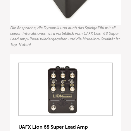
Die Ansprache, die Dynamik und auch das Spielgefühl mit all
seinen Interaktionen wird vorbildlich vom UAFX Lion ’68 Super
Lead Amp-Pedal wiedergegeben und die Modeling-Qualität ist
Top-Notch!
UAFX Lion 68 Super Lead Amp