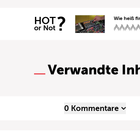
?
HOT
Wie heiß fi
or Not
Verwandte Inh
0 Kommentare