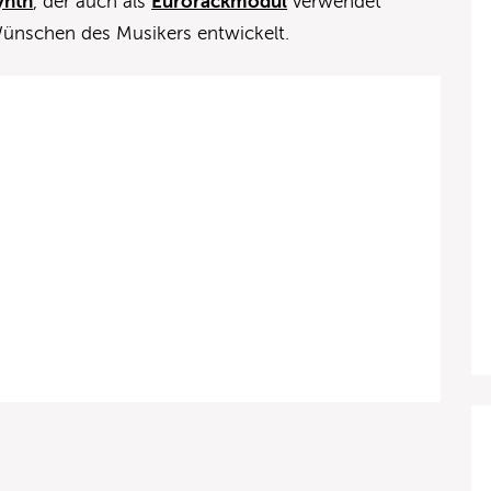
ynth
, der auch als
Eurorackmodul
verwendet
ünschen des Musikers entwickelt.