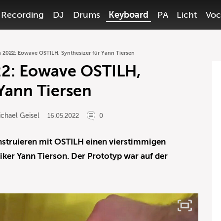
Recording
DJ
Drums
Keyboard
PA
Licht
Voc
 2022: Eowave OSTILH, Synthesizer für Yann Tiersen
2: Eowave OSTILH,
 Yann Tiersen
chael Geisel
16.05.2022
0
struieren mit OSTILH einen vierstimmigen
iker Yann Tierson. Der Prototyp war auf der