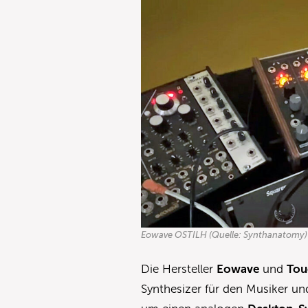
Eowave OSTILH (Quelle: Synthanatomy)
Die Hersteller
Eowave
und
Tou
Synthesizer für den Musiker u