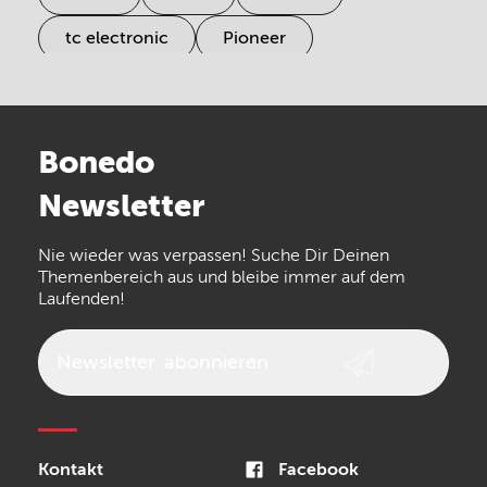
tc electronic
Pioneer
Electro Harmonix
Universal Audio
Stairville
Sennheiser
Millenium
Bonedo
Arturia
IK Multimedia
Newsletter
the t.bone
Thomann
Numark
Nie wieder was verpassen! Suche Dir Deinen
Walrus Audio
Epiphone
Themenbereich aus und bleibe immer auf dem
Laufenden!
beyerdynamic
AKG
DW
Vox
AKAI Professional
PRS
Newsletter
abonnieren
Audio-Technica
Presonus
Reloop
Rode
MXR
Kontakt
Facebook