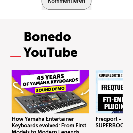
Kommentieren
Bonedo
YouTube
How Yamaha Entertainer
Freqport - FT1
Keyboards evolved: From First
SUPERBOOTH 
Models to Modern Legends